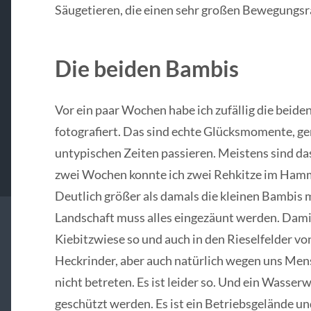
Säugetieren, die einen sehr großen Bewegungsr
Die beiden Bambis
Vor ein paar Wochen habe ich zufällig die beide
fotografiert. Das sind echte Glücksmomente, ge
untypischen Zeiten passieren. Meistens sind d
zwei Wochen konnte ich zwei Rehkitze im Hamm
Deutlich größer als damals die kleinen Bambis m
Landschaft muss alles eingezäunt werden. Damit 
Kiebitzwiese so und auch in den Rieselfelder v
Heckrinder, aber auch natürlich wegen uns Men
nicht betreten. Es ist leider so. Und ein Wasse
geschützt werden. Es ist ein Betriebsgelände un