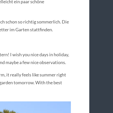
elleicht ein paar schöne
ich schon so richtig sommerlich. Die
tter im Garten stattfinden.
tern! I wish you nice days in holiday,
 and maybe a few nice observations.
, it really feels like summer right
e garden tomorrow. With the best