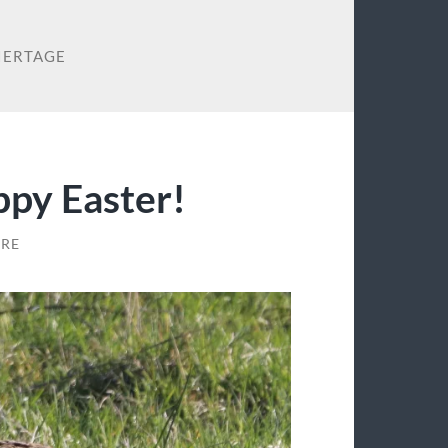
IERTAGE
ppy Easter!
RE