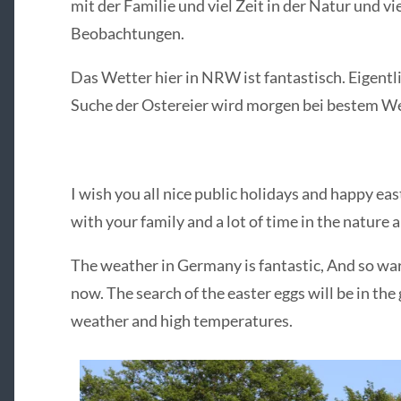
mit der Familie und viel Zeit in der Natur und vi
Beobachtungen.
Das Wetter hier in NRW ist fantastisch. Eigentl
Suche der Ostereier wird morgen bei bestem We
I wish you all nice public holidays and happy eas
with your family and a lot of time in the nature
The weather in Germany is fantastic, And so warm
now. The search of the easter eggs will be in th
weather and high temperatures.