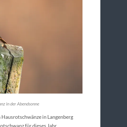
anz in der Abendsonne
ch Hausrotschwänze in Langenberg
otschwanz für dieses Jahr