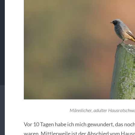
Männlicher, adulter Hausrotschw
Vor 10 Tagen habe ich mich gewundert, das no
waren. Mittlerweile ist der Abschied vom Hausr