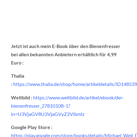
Jetzt ist auch mein E-Book über den Bienenfresser
bei allen bekannten Anbietern erhältlich für 4,99
Euro :
Thalia
:
https://www.thalia.de/shop/home/artikeldetails/ID14853
Weltbild :
https://www.weltbild.de/artikel/ebook/der-
bienenfresser_27810108-1?
ln=U3VjaGV8U3VjaGVyZ2Vibmlz
Google Play Store :
https://play.google.com/store/books/details/Michael_Weil_