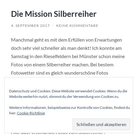
Die Mission Silberreiher
4. SEPTEMBER 2017
/
KEINE KOMMENTARE
Manchmal geht es mit dem Erfüllen von Erwartungen
doch sehr viel schneller als man denkt! Ich konnte am
Samstag in den Rieselfeldern bei Münster schon meine
Fotos von einem Silberreiher machen. Bei bestem
Fotowetter sind es gleich wunderschöne Fotos
geworden. Ich bin mehr als zufrieden damit.
Datenschutz und Cookies: Diese Website verwendet Cookies. Wenn du die
Überhaupt sind die Rieselfelder das reinste
Website weiterhin nutzt, stimmst du der Verwendung von Cookies zu.
Vogelparadies. Spontan würde ich sagen man kann
Weitere Informationen, beispielsweise zur Kontrolle von Cookies, findest du
dort außer Seeadlern fast alles fotografieren. Auch
hier:
Cookie-Richtlinie
sehr seltene Vögel wie den Löffler.
Hier aber erstmal die Fotos vom Silberreiher :