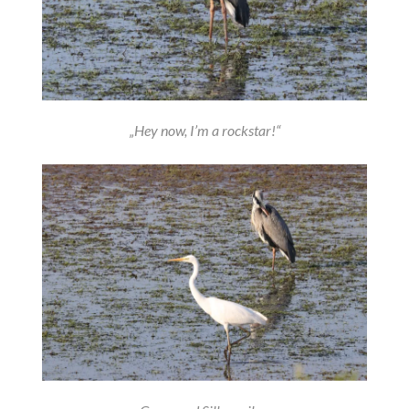
„Hey now, I’m a rockstar!“