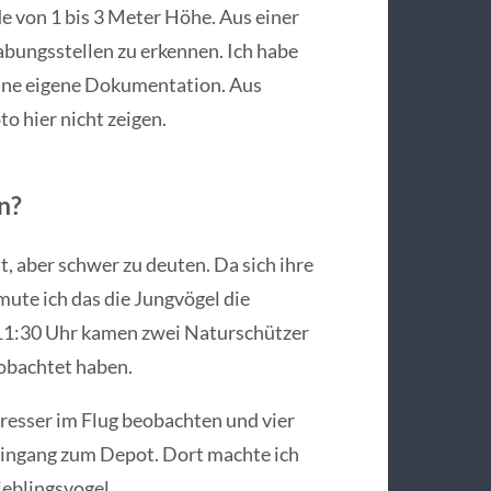
e von 1 bis 3 Meter Höhe. Aus einer
bungsstellen zu erkennen. Ich habe
meine eigene Dokumentation. Aus
to hier nicht zeigen.
n?
, aber schwer zu deuten. Da sich ihre
ute ich das die Jungvögel die
 11:30 Uhr kamen zwei Naturschützer
eobachtet haben.
fresser im Flug beobachten und vier
eingang zum Depot. Dort machte ich
eblingsvogel.