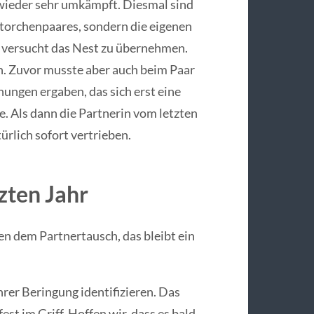
 wieder sehr umkämpft. Diesmal sind
Storchenpaares, sondern die eigenen
versucht das Nest zu übernehmen.
n. Zuvor musste aber auch beim Paar
ungen ergaben, das sich erst eine
 Als dann die Partnerin vom letzten
ürlich sofort vertrieben.
zten Jahr
 dem Partnertausch, das bleibt ein
er Beringung identifizieren. Das
est im Griff. Hoffen wir, dass es bald