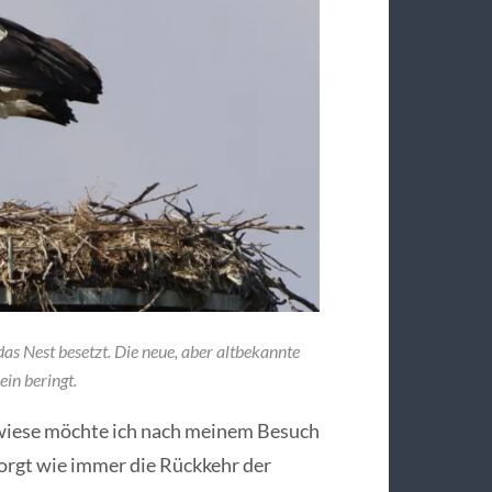
as Nest besetzt. Die neue, aber altbekannte
in beringt.
zwiese möchte ich nach meinem Besuch
sorgt wie immer die Rückkehr der