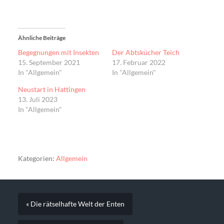
Ähnliche Beiträge
Begegnungen mit Insekten
Der Abtskücher Teich
15. September 2021
17. Februar 2022
In "Allgemein"
In "Allgemein"
Neustart in Hattingen
13. Juli 2023
In "Allgemein"
Kategorien:
Allgemein
« Die rätselhafte Welt der Enten