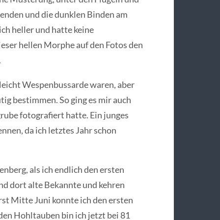
erenden und die dunklen Binden am
h heller und hatte keine
eser hellen Morphe auf den Fotos den
.
elleicht Wespenbussarde waren, aber
tig bestimmen. So ging es mir auch
rube fotografiert hatte. Ein junges
nnen, da ich letztes Jahr schon
enberg, als ich endlich den ersten
d dort alte Bekannte und kehren
rst Mitte Juni konnte ich den ersten
n Hohltauben bin ich jetzt bei 81