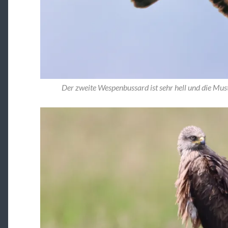
Der zweite Wespenbussard ist sehr hell und die Mus