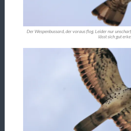
Der Wespenbussard, der voraus flog. Leider nur unscharf
lässt sich gut erk