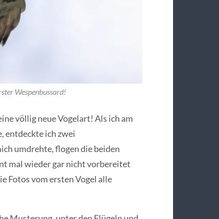
erster Wespenbussard!
ine völlig neue Vogelart! Als ich am
, entdeckte ich zwei
ich umdrehte, flogen die beiden
t mal wieder gar nicht vorbereitet
e Fotos vom ersten Vogel alle
che Musterung, unter den Flügeln und