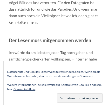
Vögel läßt das fast vermuten. Für den Fotografen ist
das natürlich toll und wie das Paradies. Und wenn man
dann auch noch ein Vielknipser ist wie ich, dann gibt es
kein Halten mehr.
Der Leser muss mitgenommen werden
Ich würde da am liebsten jeden Tag hoch gehen und
sämtliche Speicherkarten vollknipsen. Hinterher habe
ich dann aber das Problem, wie soll ich jetzt darüber
schreiben? Der Leser ist nicht dabei und erlebt die
Datenschutz und Cookies: Diese Website verwendet Cookies. Wenn du die
Website weiterhin nutzt, stimmst du der Verwendung von Cookies zu.
Action nicht. Stattdessen bekommt er wieder nur einen
Beitrag über Hausrotschwänze auf Zaunpfählen. Aber
Weitere Informationen, beispielsweise zur Kontrolle von Cookies, findest du
hier:
Cookie-Richtlinie
man will ja darüber berichten. Und dann kommt wieder
der Wink mit dem Zaunpfahl.