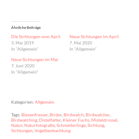
Ähnliche Beiträge
Die Sichtungen vom April
Neue Sichtungen im April
3. Mai 2019
7. Mai 2020
In "Allgemein"
In "Allgemein"
Neue Sichtungen im Mai
7. Juni 2020
In "Allgemein"
Kategorien:
Allgemein
Tags:
Bienenfresser
,
Birder
,
Birdwatch
,
Birdwatcher
,
Birdwatching
,
Distelfalter
,
Kleiner Fuchs
,
Misteldrossel
,
Natur
,
Naturfotografie
,
Schmetterlinge
,
Sichtung
,
Sichtungen
,
Vogelbeobachtung