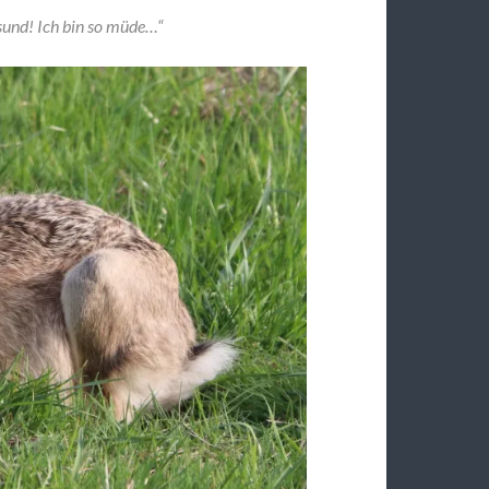
esund! Ich bin so müde…“