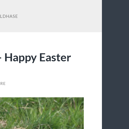
ELDHASE
– Happy Easter
RE