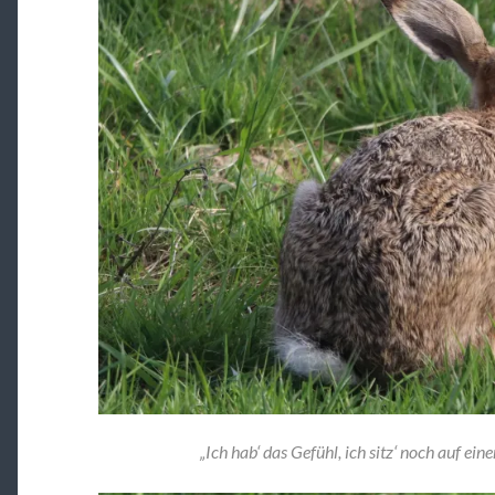
„Ich hab‘ das Gefühl, ich sitz‘ noch auf ei