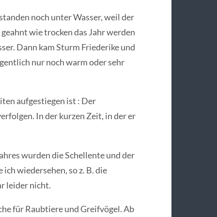
 standen noch unter Wasser, weil der
geahnt wie trocken das Jahr werden
sser. Dann kam Sturm Friederike und
igentlich nur noch warm oder sehr
ten aufgestiegen ist : Der
rfolgen. In der kurzen Zeit, in der er
ahres wurden die Schellente und der
ich wiedersehen, so z. B. die
 leider nicht.
e für Raubtiere und Greifvögel. Ab