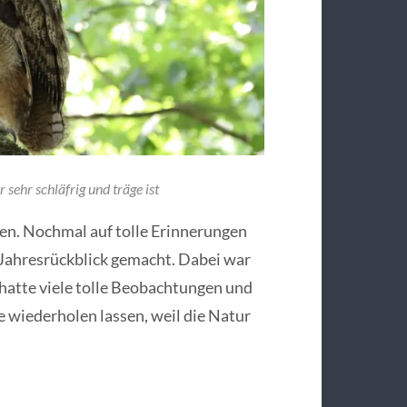
 sehr schläfrig und träge ist
ken. Nochmal auf tolle Erinnerungen
n Jahresrückblick gemacht. Dabei war
h hatte viele tolle Beobachtungen und
e wiederholen lassen, weil die Natur