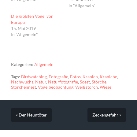
In "Allgemein"
Die größten Vögel von
Europa
15. Mai 2019
In "Allgemein"
Kategorien:
Allgemein
Tags:
Birdwatching
,
Fotografie
,
Fotos
,
Kranich
,
Kraniche
,
Nachwuchs
,
Natur
,
Naturfotografie
,
Soest
,
Störche
,
Storchennest
,
Vogelbeobachtung
,
Weißstorch
,
Wiese
« Der Neuntöter
Zeckengefahr »