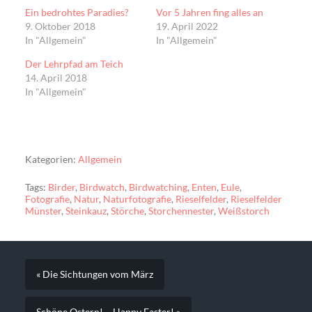
Ein bedrohtes Paradies?
Vor 5 Jahren fing alles an
9. Oktober 2018
19. April 2022
In "Allgemein"
In "Allgemein"
Der Lehrpfad am Teich
14. April 2018
In "Allgemein"
Kategorien:
Allgemein
Tags:
Birder
,
Birdwatch
,
Birdwatching
,
Enten
,
Eule
,
Fotografie
,
Natur
,
Naturfotografie
,
Rieselfelder
,
Rieselfelder
Münster
,
Steinkauz
,
Störche
,
Storchennester
,
Weißstorch
« Die Sichtungen vom März